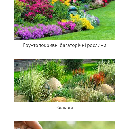
Грунтопокривні багаторічні рослини
Злакові