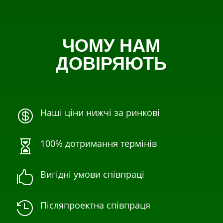
ЧОМУ НАМ
ДОВІРЯЮТЬ
Наші ціни нижчі за ринкові

100% дотримання термінів

Вигідні умови співпраці

Післяпроектна співпраця
