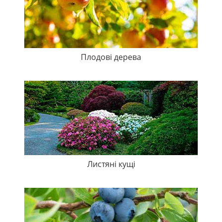
Плодові дерева
Листяні кущі