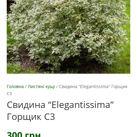
Головна
/
Листяні кущі
/
Свидина “Elegantissima” Горщик
С3
Свидина “Elegantissima”
Горщик С3
300
грн.