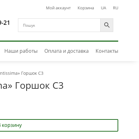
Мой аккаунт
Корзина
UA
RU
9-21
Наши работы
Оплата и доставка
Контакты
ntissima» Горшок С3
ma» Горшок С3
В корзину