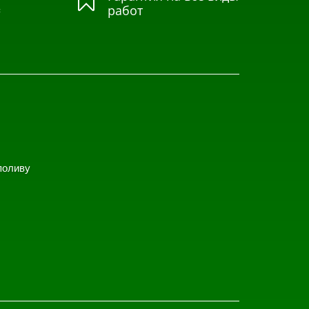

=
работ
поливу