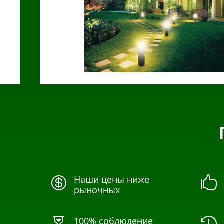
Наши цены ниже


рыночных
100% соблюдение