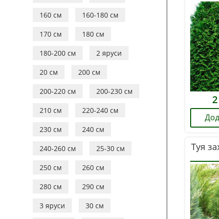
160 см
160-180 см
170 см
180 см
180-200 см
2 яруси
20 см
200 см
200-220 см
200-230 см
2
210 см
220-240 см
Дод
230 см
240 см
Туя за
240-260 см
25-30 см
250 см
260 см
280 см
290 см
3 яруси
30 см