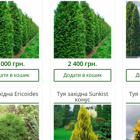
 000
грн.
2 400
грн.
ати в кошик
Додати в кошик
Д
хідна Ericoides
Туя західна Sunkist
Туя 
конус