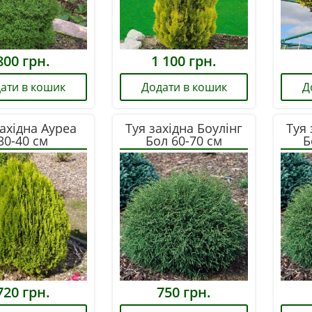
800
грн.
1 100
грн.
ати в кошик
Додати в кошик
Д
західна Ауреа
Туя західна Боулінг
Туя 
30-40 см
Бол 60-70 см
Б
720
грн.
750
грн.