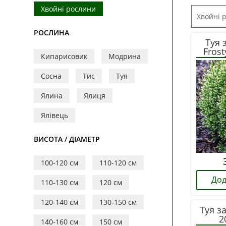
Хвойні рослини
Хвойні 
РОСЛИНА
Туя 
Fros
Кипарисовик
Модрина
Сосна
Тис
Туя
Ялина
Ялиця
Ялівець
ВИСОТА / ДІАМЕТР
100-120 см
110-120 см
Дод
110-130 см
120 см
120-140 см
130-150 см
Туя з
2
140-160 см
150 см