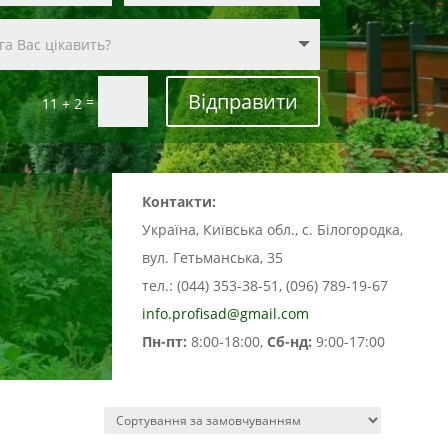
Відправити
=
11 + 2
Контакти:
Україна, Київська обл., с. Білогородка,
вул. Гетьманська, 35
тел.: (044) 353-38-51, (096) 789-19-67
info.profisad@gmail.com
Пн-пт:
8:00-18:00,
Сб-нд:
9:00-17:00