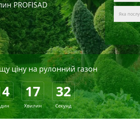
слин PROFISAD
у ціну на рулонний газон
14
17
30
один
Хвилин
Секунд