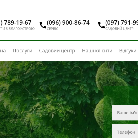
) 789-19-67
(096) 900-86-74
(097) 791-9
ГИ З БЛАГОУСТРОЮ
СЕРВІС
САДОВИЙ ЦЕНТР
вна
Послуги
Садовий центр
Наші клієнти
Відгуки