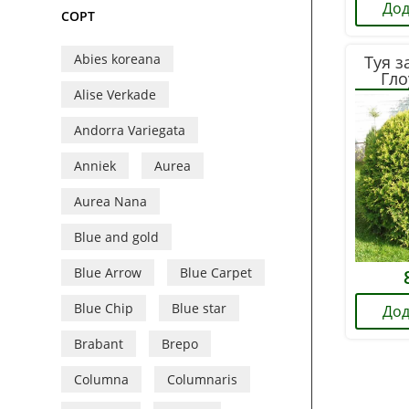
Дод
СОРТ
Abies koreana
Туя з
Гло
Alise Verkade
Andorra Variegata
Anniek
Aurea
Aurea Nana
Blue and gold
Blue Arrow
Blue Carpet
Blue Chip
Blue star
Дод
Brabant
Brepo
Columna
Columnaris