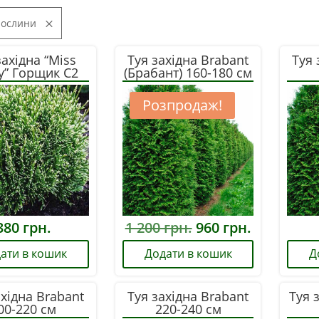
рослини
західна “Miss
Туя західна Brabant
Туя 
ty” Горщик С2
(Брабант) 160-180 см
Розпродаж!
Оригінальна
Поточна
380
грн.
1 200
грн.
960
грн.
ціна:
ціна:
ати в кошик
Додати в кошик
Д
1
960
200
грн..
ахідна Brabant
Туя західна Brabant
Туя 
грн..
00-220 см
220-240 см