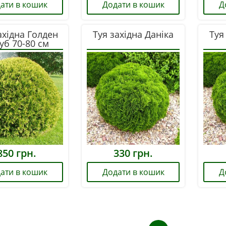
ати в кошик
Додати в кошик
Д
ахідна Голден
Туя західна Даніка
Туя
уб 70-80 см
850
грн.
330
грн.
ати в кошик
Додати в кошик
Д