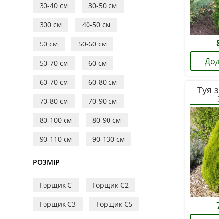
30-40 см
30-50 см
300 см
40-50 см
50 см
50-60 см
Дод
50-70 см
60 см
60-70 см
60-80 см
Туя 
70-80 см
70-90 см
80-100 см
80-90 см
90-110 см
90-130 см
РОЗМІР
Горщик С
Горщик С2
Горщик С3
Горщик С5