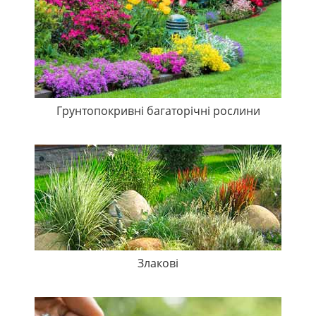
Грунтопокривні багаторічні рослини
Злакові