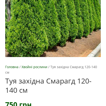
Головна
/
Хвойні рослини
/
Туя західна Смарагд 120-140
см
Туя західна Смарагд 120-
140 см
750
грн.