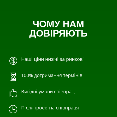
ЧОМУ НАМ
ДОВІРЯЮТЬ
Наші ціни нижчі за ринкові

100% дотримання термінів

Вигідні умови співпраці

Післяпроектна співпраця
