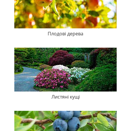
Плодові дерева
Листяні кущі