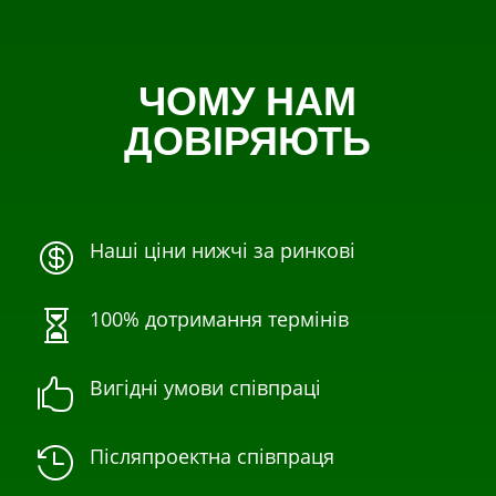
ЧОМУ НАМ
ДОВІРЯЮТЬ
Наші ціни нижчі за ринкові

100% дотримання термінів

Вигідні умови співпраці

Післяпроектна співпраця
