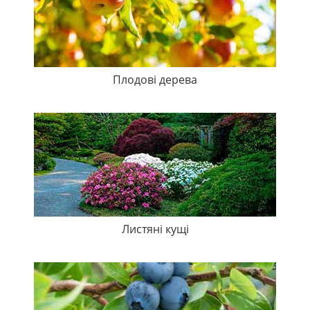
Плодові дерева
Листяні кущі