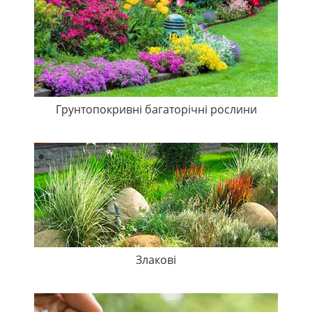
Грунтопокривні багаторічні рослини
Злакові