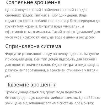
Крапельне зрошення
Це найпопулярніший і найефективніший тип для
овочевих грядок, квітників і молодих дерев. Вода
подається крізь невеликі крапельниці безпосередньо до
грунту біля коренів. Витрати води мінімальні, а
ефективність максимальна. Такий варіант ідеальний для
умов українського клімату, де вода є цінним ресурсом.
Спринклерна система
Форсунки розпилюють воду на певну відстань, імітуючи
природний дощ. Цей тип добре підходить для газонів і
для полиття значних площ. Однак витрати води вищі за
рахунок випаровування, а ефективність нижча у вітряні
дні.
Підземне зрошення
Трубки укладаються під грунт, вода подається
безпосередньо до коренів глибоко в землю. Це найбільш
захищена від зовнішніх впливів система, але монтаж