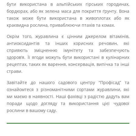
бути використана в альпійських гірських городинах,
бордюрах, або як зелена маса для покриття ґрунту. Вона
також може бути використана в живоплотах або як
краєвидна рослина, приваблюючи птахів та комах.
Окрім того, журавлина є цінним джерелом вітамінів,
антиоксидантів та інших корисних речовин, які
сприяють зміцненню імунітету та забезпечують
здоров’я. Її ягоди можуть бути використані в кулінарних
рецептах, таких як варення, консервація, випічка та інші
страви.
Завітайте до нашого садового центру “Профісад” та
ознайомтеся з різноманітними сортами журавлини, які
ми маємо в наявності. Наші фахівці з радістю дадуть вам
поради щодо догляду та використання цієї чудової
рослини в вашому саду.