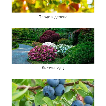
Плодові дерева
Листяні кущі