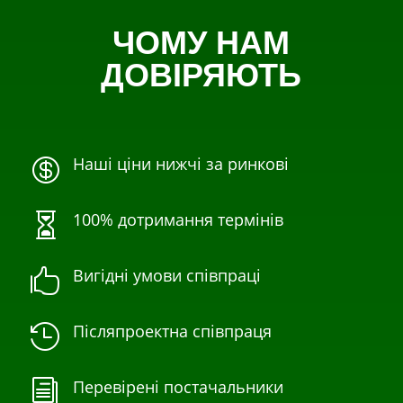
ЧОМУ НАМ
ДОВІРЯЮТЬ
Наші ціни нижчі за ринкові

100% дотримання термінів

Вигідні умови співпраці

Післяпроектна співпраця

Перевірені постачальники
i