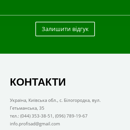
Залишити відгук
КОНТАКТИ
Україна, Київська обл., с. Білогородка, вул.
Гетьманська, 35
тел.: (044) 353-38-51, (096) 789-19-67
info.profisad@gmail.com