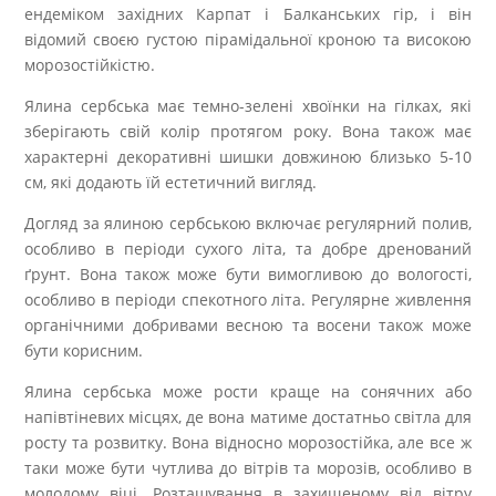
ендеміком західних Карпат і Балканських гір, і він
відомий своєю густою пірамідальної кроною та високою
морозостійкістю.
Ялина сербська має темно-зелені хвоїнки на гілках, які
зберігають свій колір протягом року. Вона також має
характерні декоративні шишки довжиною близько 5-10
см, які додають їй естетичний вигляд.
Догляд за ялиною сербською включає регулярний полив,
особливо в періоди сухого літа, та добре дренований
ґрунт. Вона також може бути вимогливою до вологості,
особливо в періоди спекотного літа. Регулярне живлення
органічними добривами весною та восени також може
бути корисним.
Ялина сербська може рости краще на сонячних або
напівтіневих місцях, де вона матиме достатньо світла для
росту та розвитку. Вона відносно морозостійка, але все ж
таки може бути чутлива до вітрів та морозів, особливо в
молодому віці. Розташування в захищеному від вітру