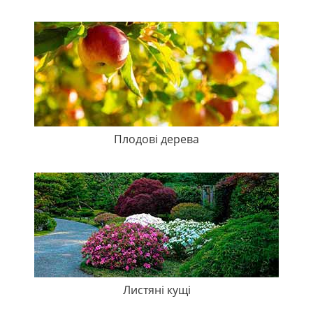
Плодові дерева
Листяні кущі