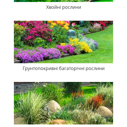
Хвойні рослини
Грунтопокривні багаторічні рослини