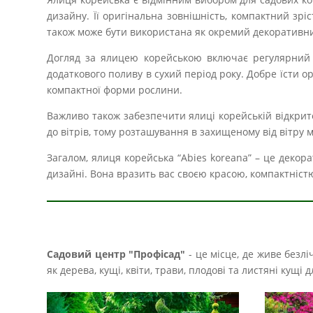
дизайну. Її оригінальна зовнішність, компактний зрі
також може бути використана як окремий декоративний
Догляд за ялицею корейською включає регулярний 
додаткового поливу в сухий період року. Добре їсти
компактної форми рослини.
Важливо також забезпечити ялиці корейській відкрите
до вітрів, тому розташування в захищеному від вітру 
Загалом, ялиця корейська “Abies koreana” – це деко
дизайні. Вона вразить вас своєю красою, компактніст
Садовий центр "Профісад"
- це місце, де живе безл
як дерева, кущі, квіти, трави, плодові та листяні кущ