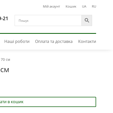
Мій акаунт
Кошик
UA
RU
9-21
Наші роботи
Оплата та доставка
Контакти
170 см
 см
ати в кошик