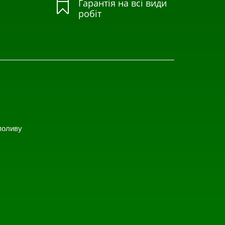
Гарантія на всі види

робіт
поливу