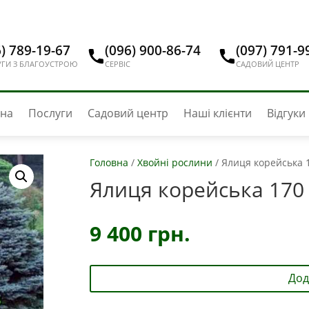
) 789-19-67
(096) 900-86-74
(097) 791-9
ГИ З БЛАГОУСТРОЮ
СЕРВІС
САДОВИЙ ЦЕНТР
вна
Послуги
Садовий центр
Наші клієнти
Відгуки
Головна
/
Хвойні рослини
/
Ялиця корейська 
Ялиця корейська 170
9 400
грн.
Дод