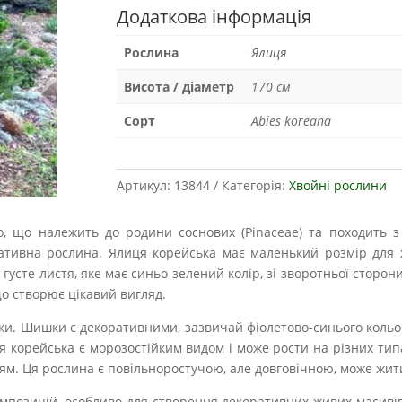
Додаткова інформація
Рослина
Ялиця
Висота / діаметр
170 см
Сорт
Abies koreana
Артикул:
13844
Категорія:
Хвойні рослини
о, що належить до родини соснових (Pinaceae) та походить 
тивна рослина. Ялиця корейська має маленький розмір для х
 густе листя, яке має синьо-зелений колір, зі зворотньої сторон
що створює цікавий вигляд.
ишки. Шишки є декоративними, зазвичай фіолетово-синього коль
 корейська є морозостійким видом і може рости на різних типах
ям. Ця рослина є повільноростучою, але довговічною, може жити
мпозицій, особливо для створення декоративних живих масивів, 