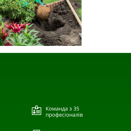
Команда з 35

професіоналів