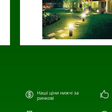
Наші ціни нижчі за


ринкові