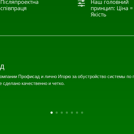
Післяпроектна
Наш головний
f
співпраця
принцип: Ціна =
Якість
д
омпании Профисад и лично Игорю за обустройство системы по 
е сделано качественно и четко.