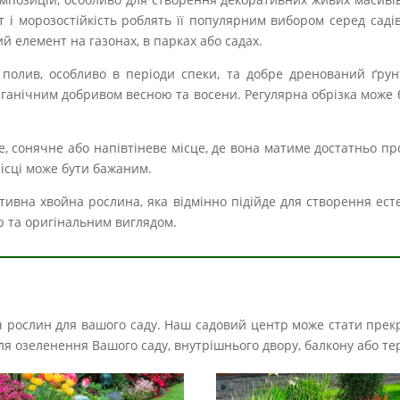
ст і морозостійкість роблять її популярним вибором серед сад
 елемент на газонах, в парках або садах.
полив, особливо в періоди спеки, та добре дренований ґрун
 органічним добривом весною та восени. Регулярна обрізка може
, сонячне або напівтіневе місце, де вона матиме достатньо пр
місці може бути бажаним.
ративна хвойна рослина, яка відмінно підійде для створення е
ю та оригінальним виглядом.
іч рослин для вашого саду. Наш садовий центр може стати прек
і для озеленення Вашого саду, внутрішнього двору, балкону або те