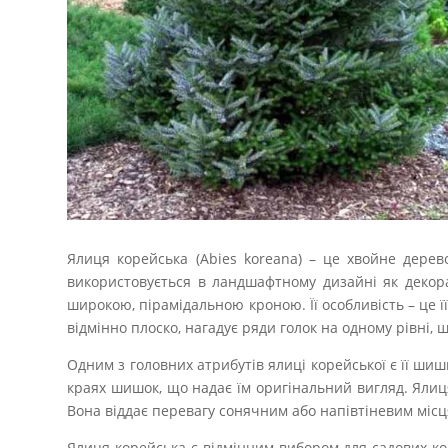
Ялиця корейська (Abies koreana) – це хвойне дерев
використовується в ландшафтному дизайні як декора
широкою, пірамідальною кроною. Її особливість – це її
відмінно плоско, нагадує ряди голок на одному рівні, 
Одним з головних атрибутів ялиці корейської є її ш
краях шишок, що надає їм оригінальний вигляд. Ялиця
Вона віддає перевагу сонячним або напівтіневим місц
Ялиця корейська є відмінним вибором для садових ко