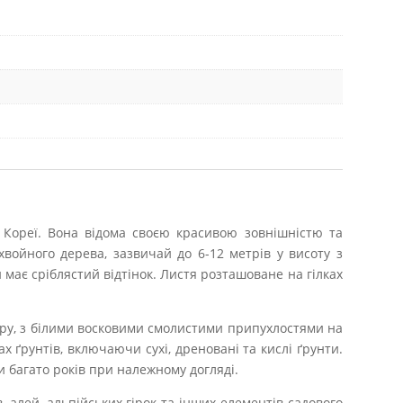
з Кореї. Вона відома своєю красивою зовнішністю та
войного дерева, зазвичай до 6-12 метрів у висоту з
и має сріблястий відтінок. Листя розташоване на гілках
ору, з білими восковими смолистими припухлостями на
 ґрунтів, включаючи сухі, дреновані та кислі ґрунти.
 багато років при належному догляді.
алей, альпійських гірок та інших елементів садового