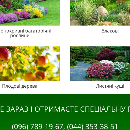
топокривні багаторічні
Злакові
рослини
Плодові дерева
Листяні кущі
Е ЗАРАЗ І ОТРИМАЄТЕ СПЕЦІАЛЬНУ
(096) 789-19-67, (044) 353-38-51