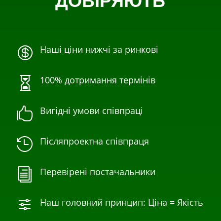
ДОВІРЯЮТЬ
Наші ціни нижчі за ринкові

100% дотримання термінів

Вигідні умови співпраці

Післяпроектна співпраця

Перевірені постачальники
i
Наш головний принцип: Ціна = Якість
f