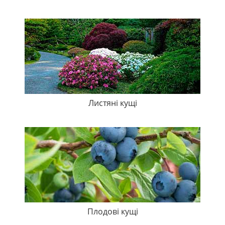
Листяні кущі
Плодові кущі