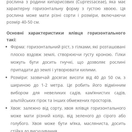
рослина з родини кипарисових (Cupressaceae), яка має
характерну горизонтальну форму з густою хвоєю. Ця
рослина може мати різні сорти і розміри, включаючи
розмір 40-50 см.
Основні характеристики ялівця горизонтального
такі:
Форма: горизонтальний ріст, з гілками, які розташовані
плоско вздовж землі, створюючи густу кроною. Гілки
можуть бути досить гнучкі, що дозволяє рослині
припадати до землі і утворювати килими.
Розміри: зазвичай досягає висоти від 40 до 50 см, з
шириною до 1-2 метра. Це робить його відмінним
вибором для невеликих садів, кам’янистих садів,
альпійських гірок та інших обмежених просторів.
Хвоя: залежно від сорту, хвоя ялівця горизонтального
може мати різний колір, від зеленого до сірого або
голубого. Хвоя може бути м’яка, масляниста, досить
стійка до висушування.