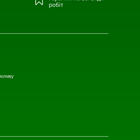

робіт
поливу