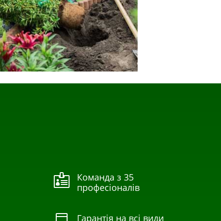
Команда з 35

професіоналів
Гарантія на всі види