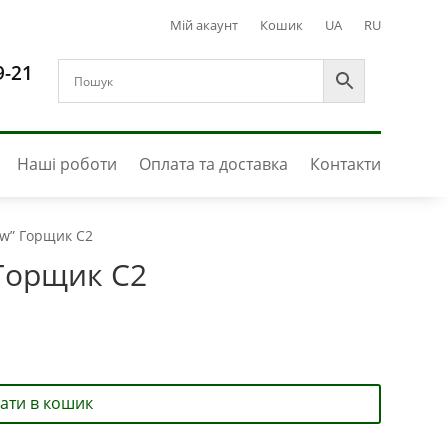
Мій акаунт
Кошик
UA
RU
9-21
Наші роботи
Оплата та доставка
Контакти
ow” Горщик С2
 Горщик С2
ати в кошик