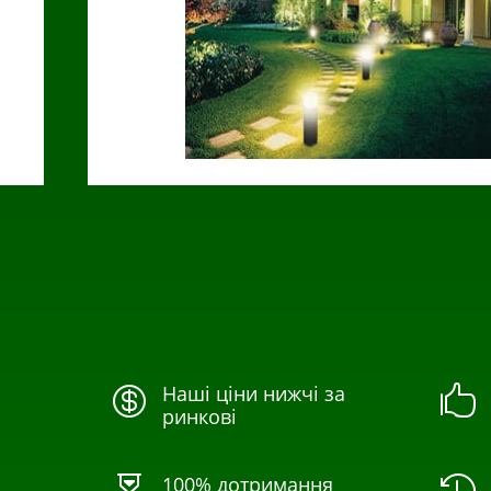
Наші ціни нижчі за


ринкові
100% дотримання