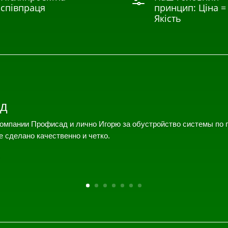
f
співпраця
принцип: Ціна =
Якість
д
омпании Профисад и лично Игорю за обустройство системы по 
е сделано качественно и четко.