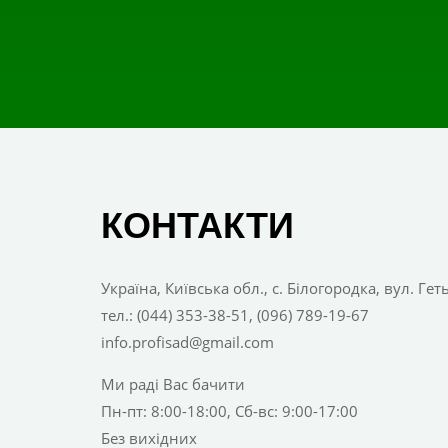
КОНТАКТИ
Україна, Київська обл., с. Білогородка, вул. Ге
тел.: (044) 353-38-51, (096) 789-19-67
info.profisad@gmail.com
Ми раді Вас бачити
Пн-пт: 8:00-18:00, Сб-вс: 9:00-17:00
Без вихідних