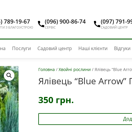
) 789-19-67
(096) 900-86-74
(097) 791-9
ГИ З БЛАГОУСТРОЮ
СЕРВІС
САДОВИЙ ЦЕНТР
вна
Послуги
Садовий центр
Наші клієнти
Відгуки
Головна
/
Хвойні рослини
/
Ялівець “Blue Arr
Ялівець “Blue Arrow”
350
грн.
Дод