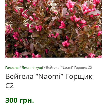
Головна
/
Листяні кущі
/
Вейгела “Naomi” Горщик С2
Вейгела “Naomi” Горщик
С2
300
грн.