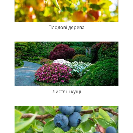
Плодові дерева
Листяні кущі