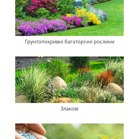
Грунтопокривні багаторічні рослини
Злакові