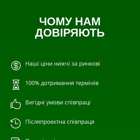
ЧОМУ НАМ
ДОВІРЯЮТЬ
Наші ціни нижчі за ринкові

100% дотримання термінів

Вигідні умови співпраці

Післяпроектна співпраця
