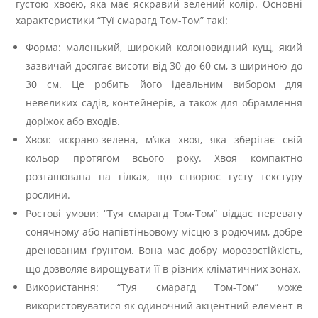
густою хвоєю, яка має яскравий зелений колір. Основні
характеристики “Туї смарагд Том-Том” такі:
Форма: маленький, широкий колоновидний кущ, який
зазвичай досягає висоти від 30 до 60 см, з шириною до
30 см. Це робить його ідеальним вибором для
невеликих садів, контейнерів, а також для обрамлення
доріжок або входів.
Хвоя: яскраво-зелена, м’яка хвоя, яка зберігає свій
кольор протягом всього року. Хвоя компактно
розташована на гілках, що створює густу текстуру
рослини.
Ростові умови: “Туя смарагд Том-Том” віддає перевагу
сонячному або напівтіньовому місцю з родючим, добре
дренованим ґрунтом. Вона має добру морозостійкість,
що дозволяє вирощувати її в різних кліматичних зонах.
Використання: “Туя смарагд Том-Том” може
використовуватися як одиночний акцентний елемент в