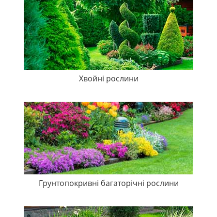
Хвойні рослини
Грунтопокривні багаторічні рослини