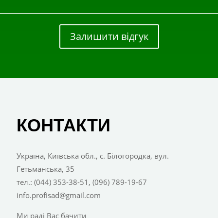
Залишити відгук
КОНТАКТИ
Україна, Київська обл., с. Білогородка, вул.
Гетьманська, 35
тел.: (044) 353-38-51, (096) 789-19-67
info.profisad@gmail.com
Ми раді Вас бачити