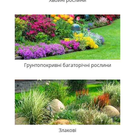
Грунтопокривні багаторічні рослини
Злакові