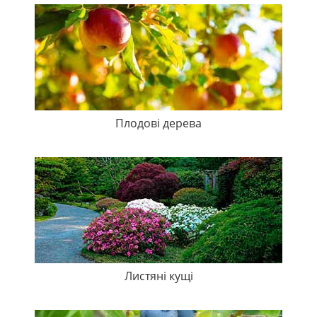
Плодові дерева
Листяні кущі