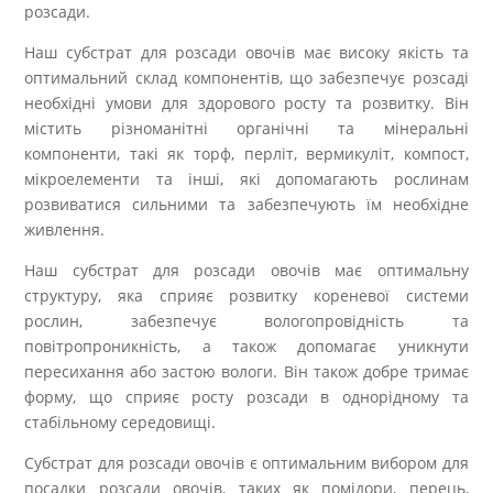
розсади.
Наш субстрат для розсади овочів має високу якість та
оптимальний склад компонентів, що забезпечує розсаді
необхідні умови для здорового росту та розвитку. Він
містить різноманітні органічні та мінеральні
компоненти, такі як торф, перліт, вермикуліт, компост,
мікроелементи та інші, які допомагають рослинам
розвиватися сильними та забезпечують їм необхідне
живлення.
Наш субстрат для розсади овочів має оптимальну
структуру, яка сприяє розвитку кореневої системи
рослин, забезпечує вологопровідність та
повітропроникність, а також допомагає уникнути
пересихання або застою вологи. Він також добре тримає
форму, що сприяє росту розсади в однорідному та
стабільному середовищі.
Субстрат для розсади овочів є оптимальним вибором для
посадки розсади овочів, таких як помідори, перець,