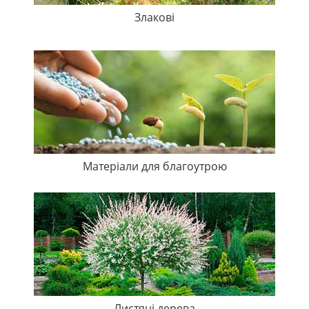
Злакові
Матеріали для благоутрою
Листяні дерева