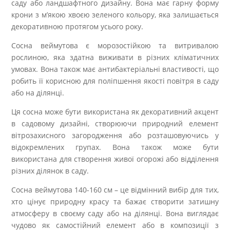
саду або ландшафтного дизайну. Вона має гарну форму
крони з м’якою хвоєю зеленого кольору, яка залишається
декоративною протягом усього року.
Сосна веймутова є морозостійкою та витривалою
рослиною, яка здатна виживати в різних кліматичних
умовах. Вона також має антибактеріальні властивості, що
робить її корисною для поліпшення якості повітря в саду
або на ділянці.
Ця сосна може бути використана як декоративний акцент
в садовому дизайні, створюючи природний елемент
вітрозахисного загородження або розташовуючись у
відокремлених групах. Вона також може бути
використана для створення живої огорожі або відділення
різних ділянок в саду.
Сосна веймутова 140-160 см – це відмінний вибір для тих,
хто цінує природну красу та бажає створити затишну
атмосферу в своєму саду або на ділянці. Вона виглядає
чудово як самостійний елемент або в композиції з