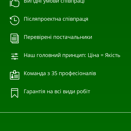
Вигідні умови співпраці

Післяпроектна співпраця

Перевірені постачальники
i
Наш головний принцип: Ціна = Якість
f
Команда з 35 професіоналів

Гарантія на всі види робіт
