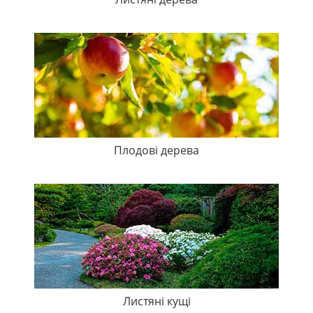
Плодові дерева
Листяні кущі