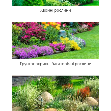
Хвойні рослини
Грунтопокривні багаторічні рослини