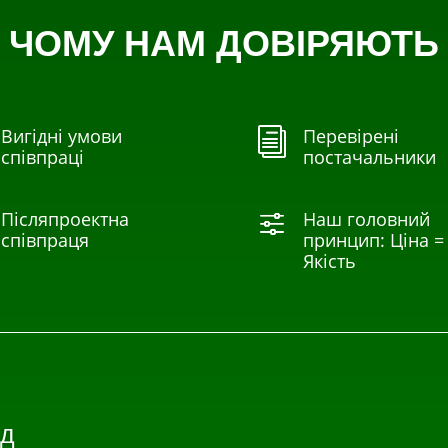
ЧОМУ НАМ ДОВІРЯЮТЬ
Вигідні умови
Перевірені
i
співпраці
постачальники
Післяпроектна
Наш головний
f
співпраця
принцип: Ціна =
Якість
д