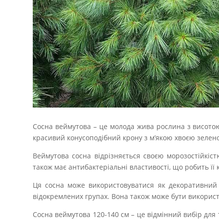
Сосна веймутова – це молода жива рослина з висотою
красивий конусоподібний крону з м’якою хвоєю зелено
Веймутова сосна відрізняється своєю морозостійкіс
також має антибактеріальні властивості, що робить її 
Ця сосна може використовуватися як декоративний
відокремлених групах. Вона також може бути використа
Сосна веймутова 120-140 см – це відмінний вибір для