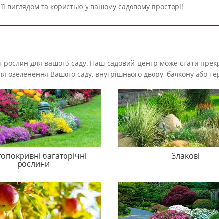
її виглядом та користью у вашому садовому просторі!
іч рослин для вашого саду. Наш садовий центр може стати прек
і для озеленення Вашого саду, внутрішнього двору, балкону або те
топокривні багаторічні
Злакові
рослини