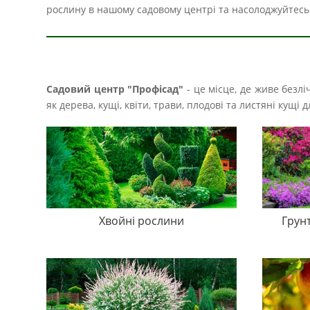
рослину в нашому садовому центрі та насолоджуйтесь 
Садовий центр "Профісад"
- це місце, де живе безл
як дерева, кущі, квіти, трави, плодові та листяні кущ
Хвойні рослини
Грун