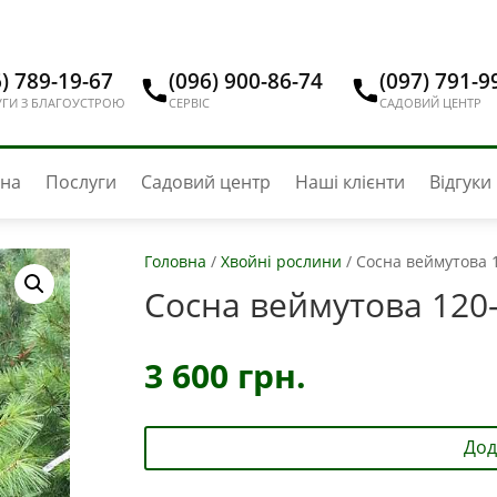
) 789-19-67
(096) 900-86-74
(097) 791-9
ГИ З БЛАГОУСТРОЮ
СЕРВІС
САДОВИЙ ЦЕНТР
вна
Послуги
Садовий центр
Наші клієнти
Відгуки
Головна
/
Хвойні рослини
/
Сосна веймутова 
Сосна веймутова 120
3 600
грн.
Дод