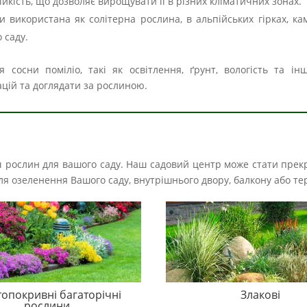
ійкість, що дозволяє вирощувати її в різних кліматичних зонах.
и використана як солітерна рослина, в альпійських гірках, ка
 саду.
осни поміліо, такі як освітлення, ґрунт, вологість та ін
цій та доглядати за рослиною.
іч рослин для вашого саду. Наш садовий центр може стати прек
і для озеленення Вашого саду, внутрішнього двору, балкону або те
топокривні багаторічні
Злакові
рослини