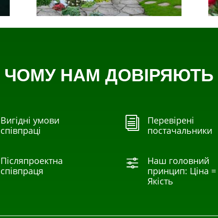
ЧОМУ НАМ ДОВІРЯЮТЬ
Вигідні умови
Перевірені
i
співпраці
постачальники
Післяпроектна
Наш головний
f
співпраця
принцип: Ціна =
Якість