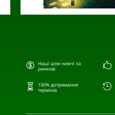
Наші ціни нижчі за


ринкові
100% дотримання


термінів