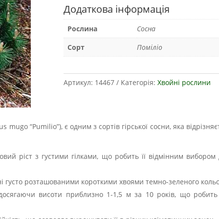
Додаткова інформація
Рослина
Сосна
Сорт
Поміліо
Артикул:
14467
Категорія:
Хвойні рослини
nus mugo “Pumilio”), є одним з сортів гірської сосни, яка відрі
ий ріст з густими гілками, що робить її відмінним вибором дл
ені густо розташованими короткими хвоями темно-зеленого коль
 досягаючи висоти приблизно 1-1,5 м за 10 років, що робит