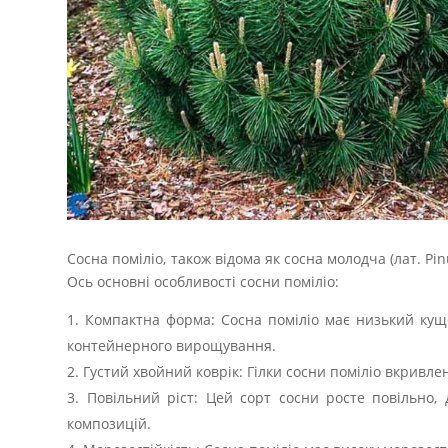
Сосна поміліо, також відома як сосна молодча (лат. Pi
Ось основні особливості сосни поміліо:
Компактна форма: Сосна поміліо має низький кущов
контейнерного вирощування.
Густий хвойний коврік: Гілки сосни поміліо вкривл
Повільний ріст: Цей сорт сосни росте повільно,
композицій.