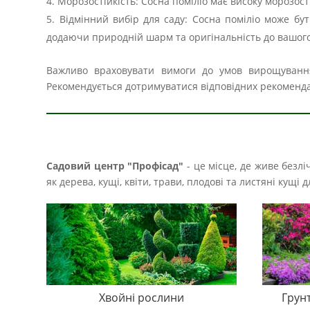
Морозостійкість: Сосна поміліо має високу морозост
Відмінний вибір для саду: Сосна поміліо може бут
додаючи природній шарм та оригінальність до вашого
Важливо враховувати вимоги до умов вирощування с
Рекомендується дотримуватися відповідних рекоменда
Садовий центр "Профісад"
- це місце, де живе безл
як дерева, кущі, квіти, трави, плодові та листяні кущ
Хвойні рослини
Грун