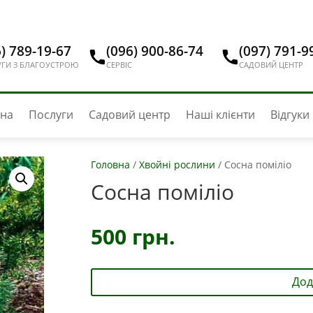
) 789-19-67
(096) 900-86-74
(097) 791-9
ГИ З БЛАГОУСТРОЮ
СЕРВІС
САДОВИЙ ЦЕНТР
вна
Послуги
Садовий центр
Наші клієнти
Відгуки
Головна
/
Хвойні рослини
/
Сосна поміліо
Сосна поміліо
500
грн.
Дод