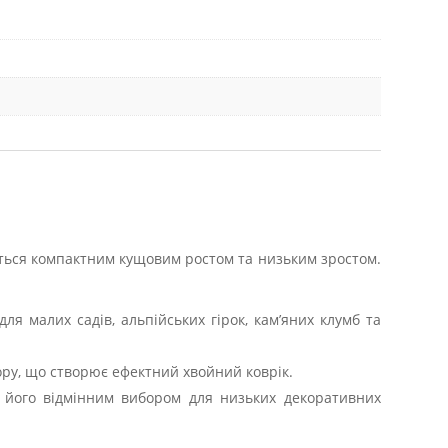
зняється компактним кущовим ростом та низьким зростом.
я малих садів, альпійських гірок, кам’яних клумб та
ору, що створює ефектний хвойний коврік.
ь його відмінним вибором для низьких декоративних