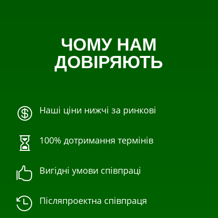
ЧОМУ НАМ
ДОВІРЯЮТЬ
Наші ціни нижчі за ринкові

100% дотримання термінів

Вигідні умови співпраці

Післяпроектна співпраця
