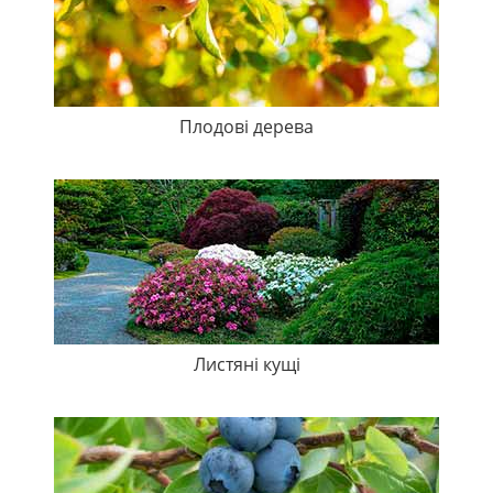
Плодові дерева
Листяні кущі