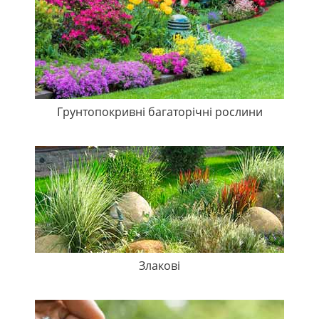
Грунтопокривні багаторічні рослини
Злакові