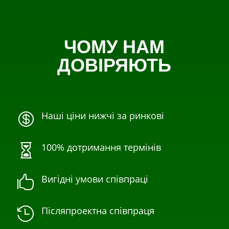
ЧОМУ НАМ
ДОВІРЯЮТЬ
Наші ціни нижчі за ринкові

100% дотримання термінів

Вигідні умови співпраці

Післяпроектна співпраця
