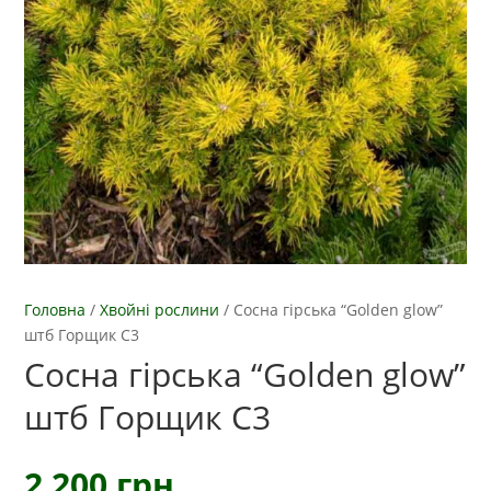
Головна
/
Хвойні рослини
/
Сосна гірська “Golden glow”
штб Горщик С3
Сосна гірська “Golden glow”
штб Горщик С3
2 200
грн.