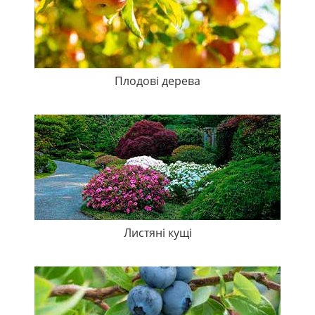
Плодові дерева
Листяні кущі