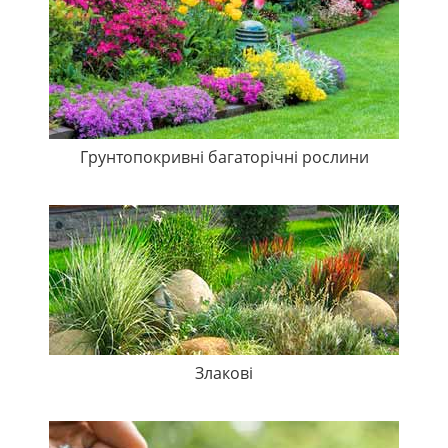
Грунтопокривні багаторічні рослини
Злакові