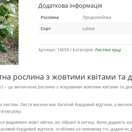
Додаткова інформація
Рослина
Пухироплідник
Сорт
Luteus
Артикул:
14059
Категорія:
Листяні кущі
ктна рослина з жовтими квітами та
teus’) – це витончена рослина з яскравими жовтими квітами та 
 листям. Листя восени має багатий бордовий відтінок, а весно
тягом року.
 видовжені жовті квітки, які зібрані в китиці. Вони додають к
расивий бордовий відтінок, особливо на зимовому тлі, додаючи д