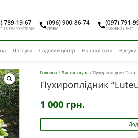
) 789-19-67
(096) 900-86-74
(097) 791-9
ГИ З БЛАГОУСТРОЮ
СЕРВІС
САДОВИЙ ЦЕНТР
вна
Послуги
Садовий центр
Наші клієнти
Відгуки
Головна
/
Листяні кущі
/
Пухироплідник “Lute
Пухироплідник “Luteu
1 000
грн.
Дод