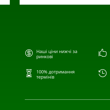
Наші ціни нижчі за


ринкові
100% дотримання


термінів