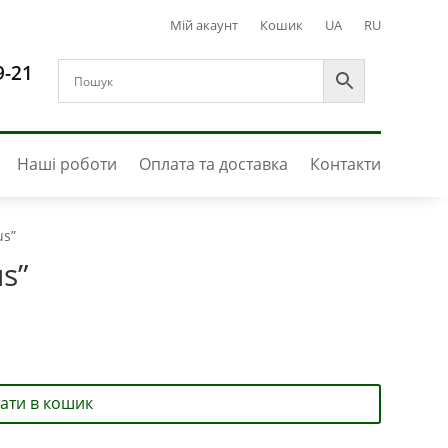
Мій акаунт
Кошик
UA
RU
9-21
Наші роботи
Оплата та доставка
Контакти
us”
s”
ати в кошик