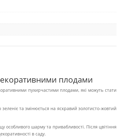
 декоративними плодами
декоративними пухирчастими плодами, які можуть стати
ю зеленіє та змінюється на яскравий золотисто-жовтий
ущу особливого шарму та привабливості. Після цвітіння
екоративності в саду.