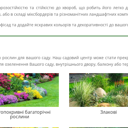
озостійкістю та стійкістю до хвороб, що робить його легко
и, або в складі міксбордерів та різноманітних ландшафтних комп
фісад та додайте яскравих кольорів та декоративності до вашого
іч рослин для вашого саду. Наш садовий центр може стати прек
і для озеленення Вашого саду, внутрішнього двору, балкону або те
топокривні багаторічні
Злакові
рослини