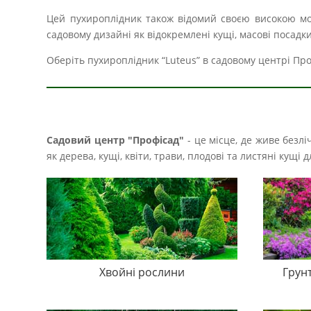
Цей пухироплідник також відомий своєю високою мор
садовому дизайні як відокремлені кущі, масові посадк
Оберіть пухироплідник “Luteus” в садовому центрі Про
Садовий центр "Профісад"
- це місце, де живе безл
як дерева, кущі, квіти, трави, плодові та листяні кущ
Хвойні рослини
Грун