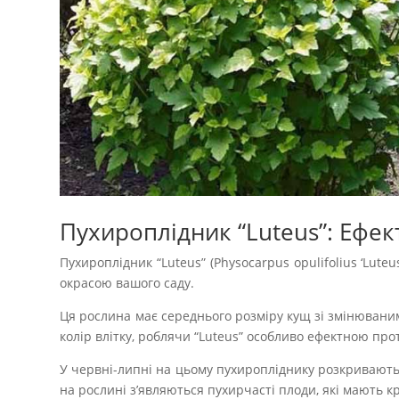
Пухироплідник “Luteus”: Ефе
Пухироплідник “Luteus” (Physocarpus opulifolius ‘Lu
окрасою вашого саду.
Ця рослина має середнього розміру кущ зі змінюваним
колір влітку, роблячи “Luteus” особливо ефектною про
У червні-липні на цьому пухиропліднику розкриваються
на рослині з’являються пухирчасті плоди, які мають к