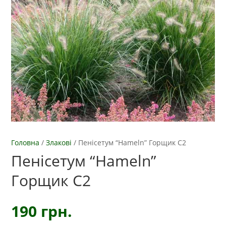
Головна
/
Злакові
/
Пенісетум “Hameln” Горщик С2
Пенісетум “Hameln”
Горщик С2
190
грн.