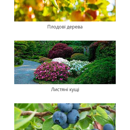
Плодові дерева
Листяні кущі