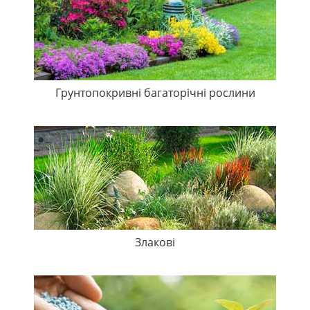
Грунтопокривні багаторічні рослини
Злакові