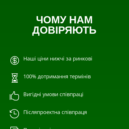
ЧОМУ НАМ
ДОВІРЯЮТЬ
Наші ціни нижчі за ринкові

100% дотримання термінів

Вигідні умови співпраці

Післяпроектна співпраця
