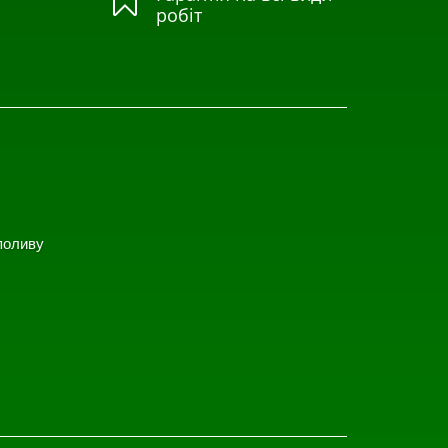

робіт
поливу