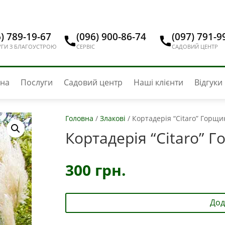
) 789-19-67
(096) 900-86-74
(097) 791-9
ГИ З БЛАГОУСТРОЮ
СЕРВІС
САДОВИЙ ЦЕНТР
вна
Послуги
Садовий центр
Наші клієнти
Відгуки
Головна
/
Злакові
/
Кортадерія “Citaro” Горщи
Кортадерія “Citaro” 
300
грн.
Дод