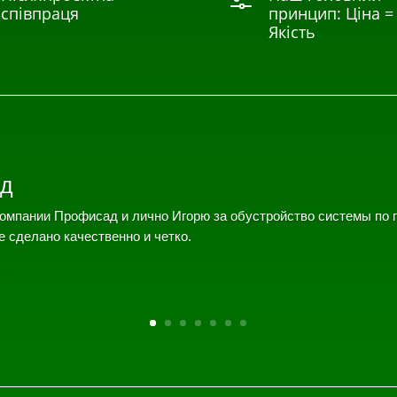
f
співпраця
принцип: Ціна =
Якість
д
омпании Профисад и лично Игорю за обустройство системы по 
е сделано качественно и четко.