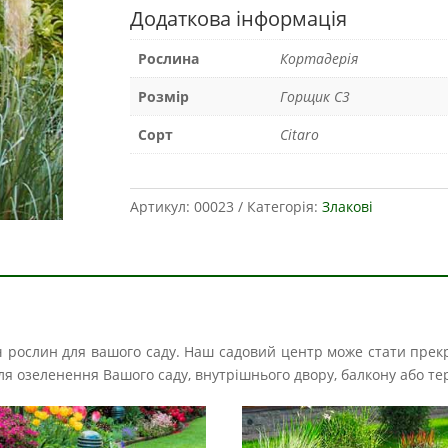
Додаткова інформація
Рослина
Кортадерія
Розмір
Горщик С3
Сорт
Citaro
Артикул:
00023
Категорія:
Злакові
іч рослин для вашого саду. Наш садовий центр може стати прек
і для озеленення Вашого саду, внутрішнього двору, балкону або те