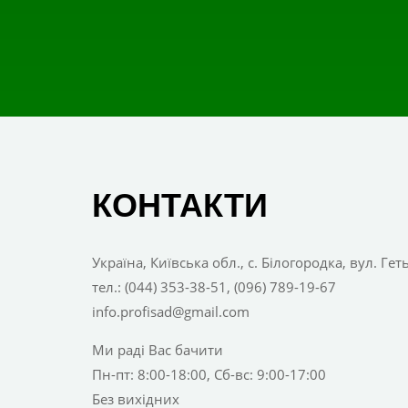
КОНТАКТИ
Україна, Київська обл., с. Білогородка, вул. Ге
тел.: (044) 353-38-51, (096) 789-19-67
info.profisad@gmail.com
Ми раді Вас бачити
Пн-пт: 8:00-18:00, Сб-вс: 9:00-17:00
Без вихідних