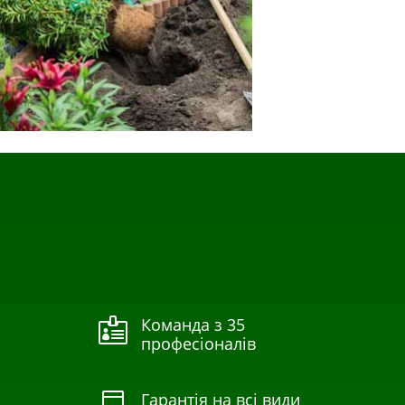
Команда з 35

професіоналів
Гарантія на всі види