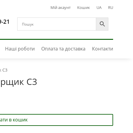
Мій акаунт
Кошик
UA
RU
9-21
Наші роботи
Оплата та доставка
Контакти
к С3
Горщик С3
ати в кошик