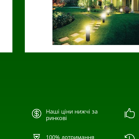
Наші ціни нижчі за


ринкові
100% дотримання