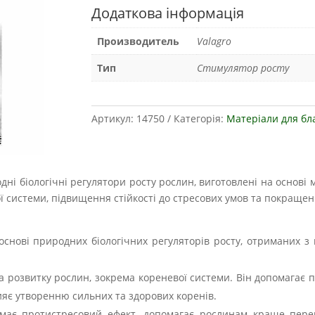
Додаткова інформація
Производитель
Valagro
Тип
Стимулятор росту
Артикул:
14750
Категорія:
Матеріали для бл
дні біологічні регулятори росту рослин, виготовлені на основі
ої системи, підвищення стійкості до стресових умов та покраще
снові природних біологічних регуляторів росту, отриманих з м
та розвитку рослин, зокрема кореневої системи. Він допомага
яє утворенню сильних та здорових коренів.
 має протистресовий ефект, допомагає рослинам краще перено