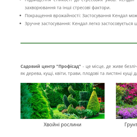
захворювання та інші стресові фактори.
Покращення врожайності: Застосування Кендал мож
Зручне застосування: Кендал легко застосовується 
Садовий центр "Профісад"
- це місце, де живе безл
як дерева, кущі, квіти, трави, плодові та листяні кущ
Хвойні рослини
Грун