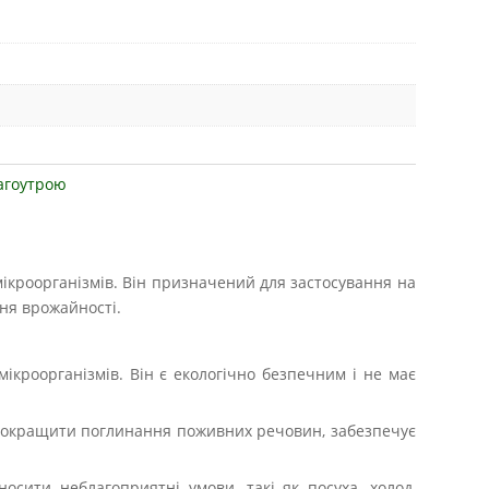
агоутрою
 мікроорганізмів. Він призначений для застосування на
ння врожайності.
ікроорганізмів. Він є екологічно безпечним і не має
є покращити поглинання поживних речовин, забезпечує
сити неблагоприятні умови, такі як посуха, холод,