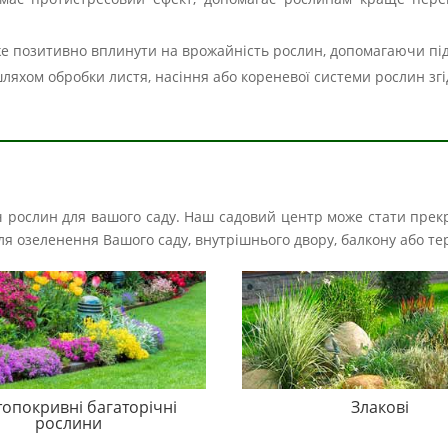
е позитивно вплинути на врожайність рослин, допомагаючи пі
шляхом обробки листя, насіння або кореневої системи рослин зг
іч рослин для вашого саду. Наш садовий центр може стати прек
і для озеленення Вашого саду, внутрішнього двору, балкону або те
топокривні багаторічні
Злакові
рослини