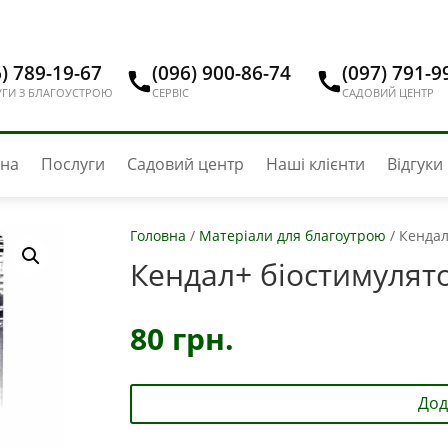
) 789-19-67
(096) 900-86-74
(097) 791-9
ГИ З БЛАГОУСТРОЮ
СЕРВІС
САДОВИЙ ЦЕНТР
вна
Послуги
Садовий центр
Наші клієнти
Відгуки
Головна
/
Матеріали для благоутрою
/
Кендал
Кендал+ біостимулято
80
грн.
Дод