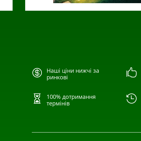
Наші ціни нижчі за


ринкові
100% дотримання


термінів