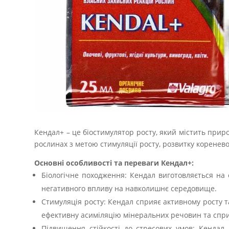
Кендал+ – це біостимулятор росту, який містить приро
рослинах з метою стимуляції росту, розвитку коренев
Основні особливості та переваги Кендал+:
Біологічне походження: Кендал виготовляється на о
негативного впливу на навколишнє середовище.
Стимуляція росту: Кендал сприяє активному росту 
ефективну асиміляцію мінеральних речовин та спри
Підвищення стійкості до стресових умов: Кендал