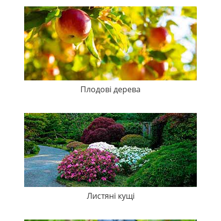
Плодові дерева
Листяні кущі