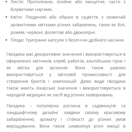
Листя: Протилежне, лінійне або ланцетне, часто з
білуватими смугами.
Квіти: Поодинокі або зібрані в суцвіття, з зазвичай
ароматними квітками різних забарвлень, таких як білі,
рожеві, червоні, фіолетові або двоколірні.
Плоди: Тригранні капсули з безліччю дрібного насіння.
Гвоздика має декоративне значення і використовується в
оформленні квітників, клумб, рабаток, альпійських гірок і
як квітка для зрізання. Вона також широко
використовується у квітковій промисловості для
створення букетів і композицій. Деякі види гвоздики
також мають лікарське значення і використовуються в
народній медицині як засіб від різних захворювань.
Гвоздика – популярна рослина в садівництві та
ландшафтному дизайні завдяки своєму красивому
забарвленню, аромату і стійкості до різних умов
вирощування. Вона також символізує різні емоції в