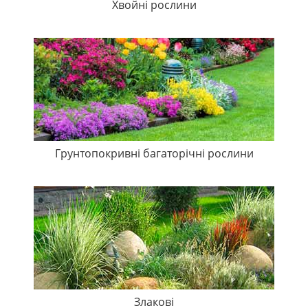
Хвойні рослини
Грунтопокривні багаторічні рослини
Злакові