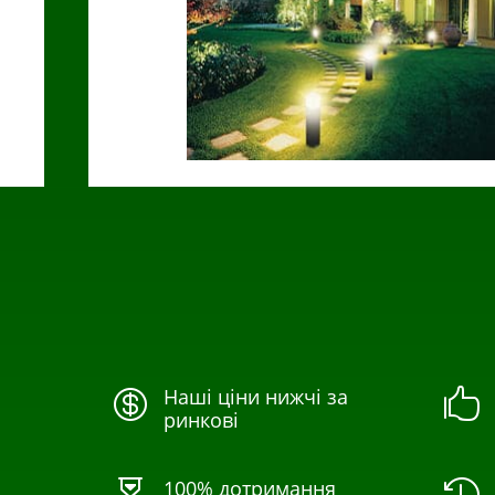
Наші ціни нижчі за


ринкові
100% дотримання