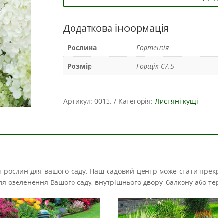
Додаткова інформація
Рослина
Гортензія
Розмір
Горщік С7.5
Артикул:
0013.
Категорія:
Листяні кущі
іч рослин для вашого саду. Наш садовий центр може стати прек
і для озеленення Вашого саду, внутрішнього двору, балкону або те