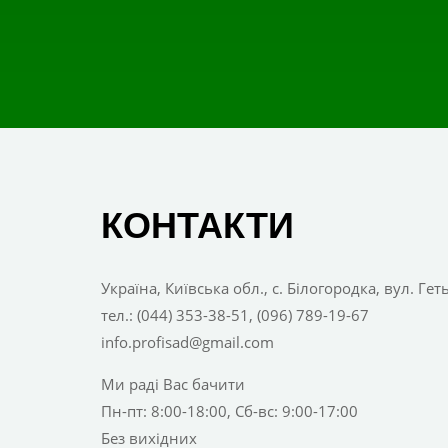
КОНТАКТИ
Україна, Київська обл., с. Білогородка, вул. Ге
тел.: (044) 353-38-51, (096) 789-19-67
info.profisad@gmail.com
Ми раді Вас бачити
Пн-пт: 8:00-18:00, Сб-вс: 9:00-17:00
Без вихідних