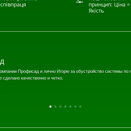
f
співпраця
принцип: Ціна =
Якість
д
омпании Профисад и лично Игорю за обустройство системы по 
е сделано качественно и четко.