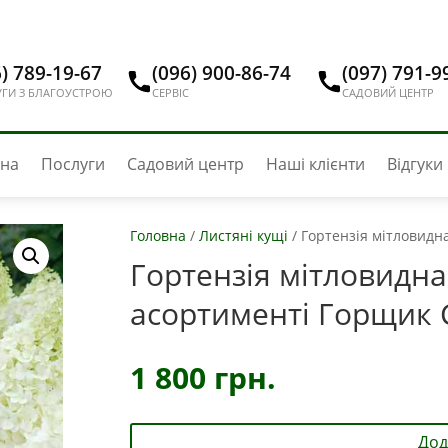
) 789-19-67
(096) 900-86-74
(097) 791-9
ГИ З БЛАГОУСТРОЮ
СЕРВІС
САДОВИЙ ЦЕНТР
вна
Послуги
Садовий центр
Наші клієнти
Відгуки
Головна
/
Листяні кущі
/
Гортензія мітловидн
Гортензія мітловидна
асортименті Горщик 
1 800
грн.
Дод