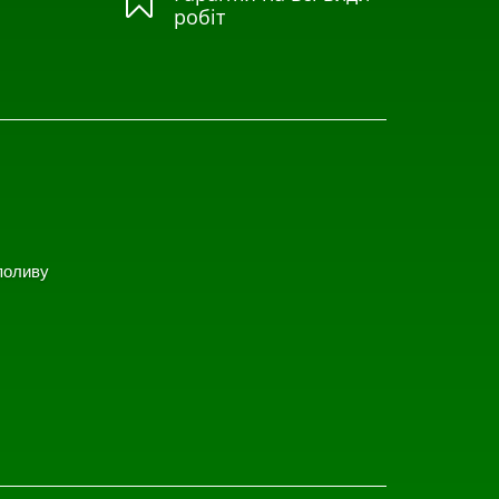

робіт
поливу