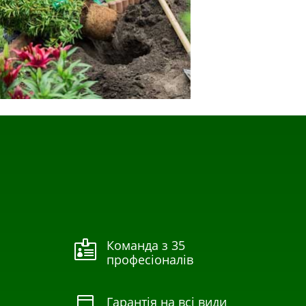
Команда з 35

професіоналів
Гарантія на всі види