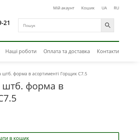
Мій акаунт
Кошик
UA
RU
9-21
Наші роботи
Оплата та доставка
Контакти
а штб. форма в асортименті Горщик С7.5
 штб. форма в
С7.5
ати в кошик