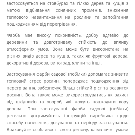
застосовується на стовбурах та гілках дерев та кущів з
метою відбивання сонячних променів, зниження
теплового навантаження на рослини та запобігання
пошкодженням від перегрівання.
Фарба має високу покривність, добру адгезію до
деревини та довготривалу стійкість до впливу
атмосферних умов. Вона може бути використана на
різних видів дерев та кущів, таких як фруктові дерева,
декоративні дерева, виноград, ялини та інші.
Застосування фарби садової (побілки) допомагає знизити
тепловий стрес рослин, попереджає пошкодження від
перегрівання, забезпечує більш стійкий ріст та розвиток
рослин. Вона також може використовуватись як захист
від шкідників та хвороб, які можуть пошкодити кору
дерева. При застосуванні фарби садової (побілки)
ретельно дотримуйтесь інструкцій виробника щодо
способу нанесення, дозування та періоду застосування.
Враховуйте особливості свого регіону, кліматичні умови