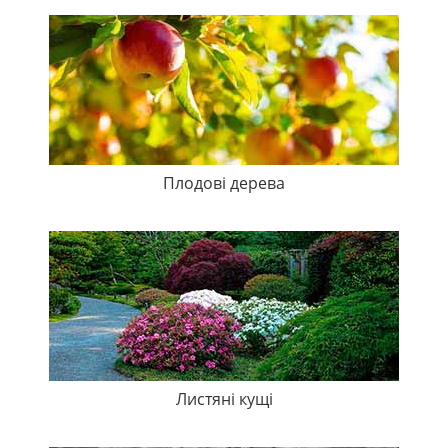
Плодові дерева
Листяні кущі