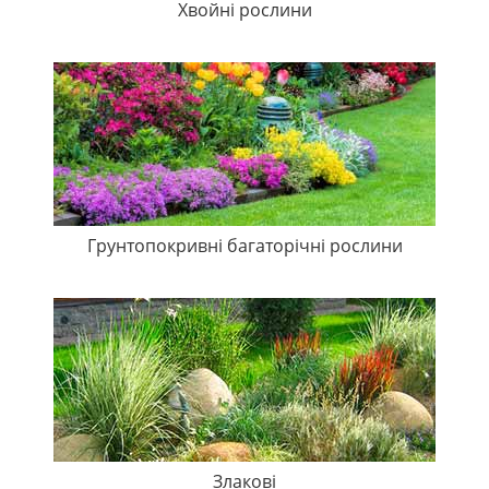
Хвойні рослини
Грунтопокривні багаторічні рослини
Злакові