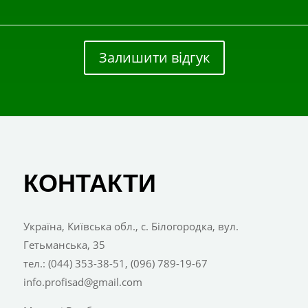
Залишити відгук
КОНТАКТИ
Україна, Київська обл., с. Білогородка, вул.
Гетьманська, 35
тел.: (044) 353-38-51, (096) 789-19-67
info.profisad@gmail.com