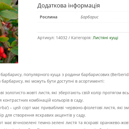
Додаткова інформація
Рослина
Барбарис
Артикул:
14032
Категорія:
Листяні кущі
барбарису, популярного куща з родини барбарисових (Berberida
барбарису, які можуть бути доступні в асортименті:
ві золотисто-жовті листя, які зберігають свій колір протягом в
я контрастних комбінацій кольорів в саду.
rba’) – цей сорт має привабливі червоно-фіолетові листя, які з
ір для створення яскравих акцентів у саду.
орт має вічнозелені темно-зелені листя та яскраві оранжево-жо