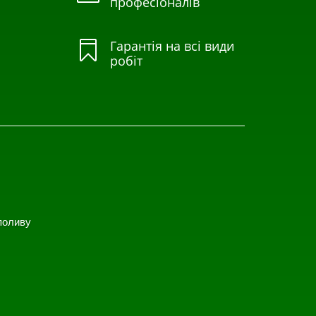
професіоналів
Гарантія на всі види

робіт
поливу