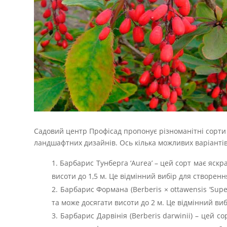
Садовий центр Профісад пропонує різноманітні сорти 
ландшафтних дизайнів. Ось кілька можливих варіантів 
Барбарис Тунберга ‘Aurea’ – цей сорт має яскра
висоти до 1,5 м. Це відмінний вибір для створенн
Барбарис Формана (Berberis × ottawensis ‘Supe
та може досягати висоти до 2 м. Це відмінний виб
Барбарис Дарвінія (Berberis darwinii) – цей с