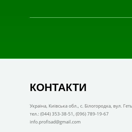
КОНТАКТИ
Україна, Київська обл., с. Білогородка, вул. Ге
тел.: (044) 353-38-51, (096) 789-19-67
info.profisad@gmail.com