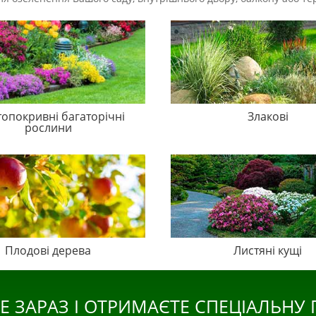
топокривні багаторічні
Злакові
рослини
Плодові дерева
Листяні кущі
Е ЗАРАЗ І ОТРИМАЄТЕ СПЕЦІАЛЬНУ