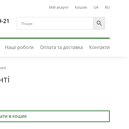
Мій акаунт
Кошик
UA
RU
9-21
Наші роботи
Оплата та доставка
Контакти
нті
нті
ати в кошик