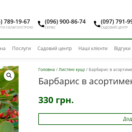
) 789-19-67
(096) 900-86-74
(097) 791-9
ГИ З БЛАГОУСТРОЮ
СЕРВІС
САДОВИЙ ЦЕНТР
вна
Послуги
Садовий центр
Наші клієнти
Відгуки
Головна
/
Листяні кущі
/
Барбарис в асортиме
Барбарис в асортиме
330
грн.
Дод