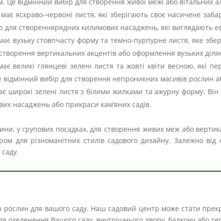
м. Це відмінний вибір для створення живої межі або вітальних ал
 має яскраво-червоні листя, які зберігають своє насичене заб
ір для створеннярядних килимових насаджень, які виглядають еф
 має вузьку стовпчасту форму та темно-пурпурне листя, яке збе
я створення вертикальних акцентів або оформлення вузьких ділян
має великі глянцеві зелені листя та жовті квіти весною, які п
Це відмінний вибір для створення непроникних масивів рослин а
 має широкі зелені листя з білими жилками та ажурну форму. Ві
вих насаджень або прикраси кам’яних садів.
ини, у групових посадках, для створення живих меж або вертика
ром для різноманітних стилів садового дизайну. Залежно від
 саду.
іч рослин для вашого саду. Наш садовий центр може стати прек
і для озеленення Вашого саду, внутрішнього двору, балкону або те