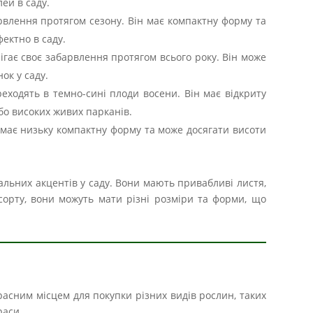
ей в саду.
арвлення протягом сезону. Він має компактну форму та
ектно в саду.
рігає своє забарвлення протягом всього року. Він може
ок у саду.
ереходять в темно-сині плоди восени. Він має відкриту
бо високих живих парканів.
н має низьку компактну форму та може досягати висоти
льних акцентів у саду. Вони мають привабливі листя,
 сорту, вони можуть мати різні розміри та форми, що
расним місцем для покупки різних видів рослин, таких
раси.