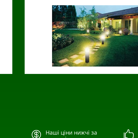
Наші ціни нижчі за

