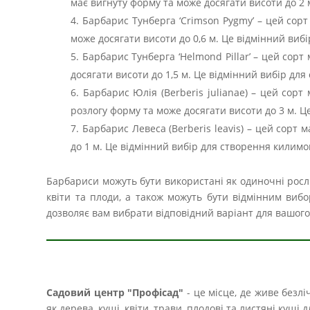
має вигнуту форму та може досягати висоти до 2 
Барбарис Тунберга ‘Crimson Pygmy’ – цей сорт
може досягати висоти до 0,6 м. Це відмінний виб
Барбарис Тунберга ‘Helmond Pillar’ – цей сорт
досягати висоти до 1,5 м. Це відмінний вибір дл
Барбарис Юлія (Berberis julianae) – цей сорт 
розлогу форму та може досягати висоти до 3 м. 
Барбарис Левеса (Berberis leavis) – цей сорт
до 1 м. Це відмінний вибір для створення килимо
Барбариси можуть бути використані як одиночні росл
квіти та плоди, а також можуть бути відмінним вибо
дозволяє вам вибрати відповідний варіант для вашого
Садовий центр "Профісад"
- це місце, де живе безл
як дерева, кущі, квіти, трави, плодові та листяні кущ