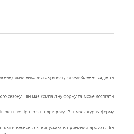
ceae), який використовується для оздоблення садів та
сього сезону. Він має компактну форму та може досягати
мінюють колір в різні пори року. Він має ажурну форму
вті квіти весною, які випускають приємний аромат. Він