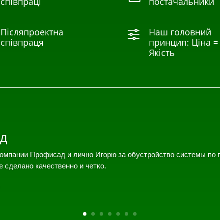
співпраці
постачальники
Післяпроектна
Наш головний
f
співпраця
принцип: Ціна =
Якість
д
омпании Профисад и лично Игорю за обустройство системы по 
е сделано качественно и четко.