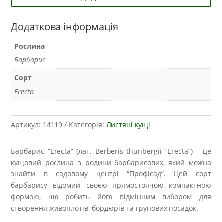
Додаткова інформація
Рослина
Барбарис
Сорт
Erecta
Артикул:
14119
Категорія:
Листяні кущі
Барбарис “Erecta” (лат. Berberis thunbergii “Erecta”) – це
кущовий рослина з родини барбарисових, який можна
знайти в садовому центрі “Профісад”. Цей сорт
барбарису відомий своєю прямостоячою компактною
формою, що робить його відмінним вибором для
створення живоплотів, бордюрів та групових посадок.