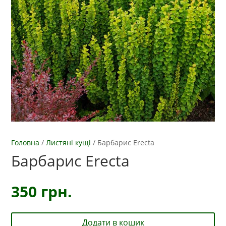
Головна
/
Листяні кущі
/
Барбарис Erecta
Барбарис Erecta
350
грн.
Додати в кошик