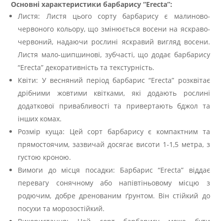
Основні характеристики барбарису “Erecta”:
Листя: Листя цього сорту барбарису є малиново-
червоного кольору, що змінюється восени на яскраво-
червоний, надаючи рослині яскравий вигляд восени.
Листя мало-шипшинові, зубчасті, що додає барбарису
“Erecta” декоративність та текстурність.
Квіти: У весняний період барбарис “Erecta” розквітає
дрібними жовтими квітками, які додають рослині
додаткової привабливості та привертають бджол та
інших комах.
Розмір куща: Цей сорт барбарису є компактним та
прямостоячим, зазвичай досягає висоти 1-1,5 метра, з
густою кроною.
Вимоги до місця посадки: Барбарис “Erecta” віддає
перевагу сонячному або напівтіньовому місцю з
родючим, добре дренованим ґрунтом. Він стійкий до
посухи та морозостійкий.