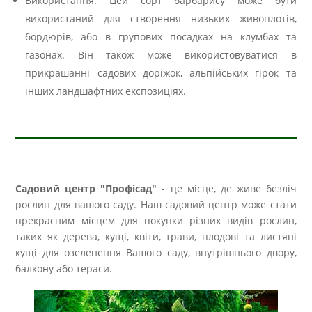
Використання: Цей сорт барбарису може бути
використаний для створення низьких живоплотів,
бордюрів, або в групових посадках на клумбах та
газонах. Він також може використовуватися в
прикрашанні садових доріжок, альпійських гірок та
інших ландшафтних експозиціях.
Садовий центр "Профісад"
- це місце, де живе безліч
рослин для вашого саду. Наш садовий центр може стати
прекрасним місцем для покупки різних видів рослин,
таких як дерева, кущі, квіти, трави, плодові та листяні
кущі для озеленення Вашого саду, внутрішнього двору,
балкону або тераси.