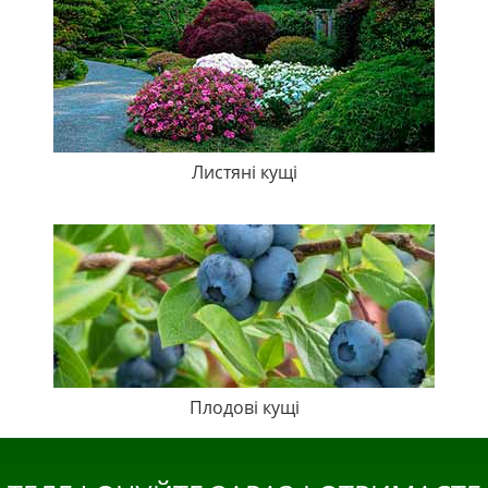
Листяні кущі
Плодові кущі