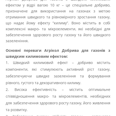
ефектом у відрі вагою 10 кг – це спеціальне добриво,
призначене для використання на газонах з метою
отримання швидкого та рівномірного зростання газону,
що надає йому ефекту “килиму”. Воно містить в собі
комплексні макро- та мікроелементи, які необхідні для
забезпечення здорового росту газону та його швидкого
зазеленіння.
Основні переваги Агрікол Добрива для газонів з
швидким килимовим ефектом:
Швидкий килимовий ефект – добриво містить
компоненти, які стимулюють активний ріст газону,
забезпечуючи швидке зазеленіння та формування
рівного, густого та декоративного килиму.
Висока ефективність – містить оптимальне
співвідношення макро- та мікроелементів, необхідних
для забезпечення здорового росту газону, його живлення
та розвитку.