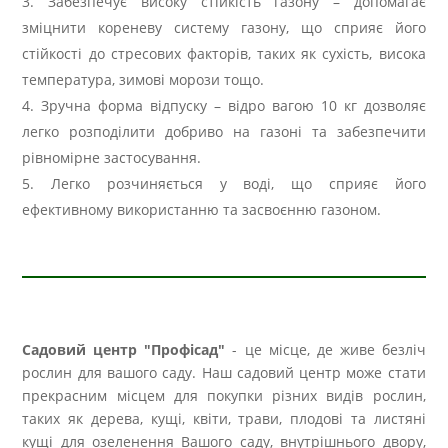
Забезпечує високу стійкість газону – допомагає
зміцнити кореневу систему газону, що сприяє його
стійкості до стресових факторів, таких як сухість, висока
температура, зимові морози тощо.
Зручна форма відпуску – відро вагою 10 кг дозволяє
легко розподілити добриво на газоні та забезпечити
рівномірне застосування.
Легко розчиняється у воді, що сприяє його
ефективному використанню та засвоєнню газоном.
Садовий центр "Профісад"
- це місце, де живе безліч
рослин для вашого саду. Наш садовий центр може стати
прекрасним місцем для покупки різних видів рослин,
таких як дерева, кущі, квіти, трави, плодові та листяні
кущі для озеленення Вашого саду, внутрішнього двору,