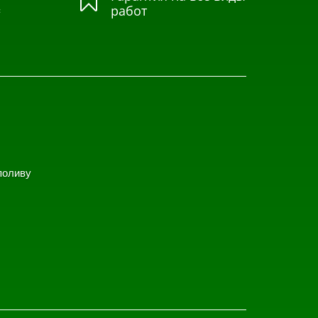

=
работ
поливу