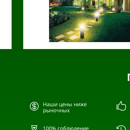
Наши цены ниже


рыночных
100% соблюдение