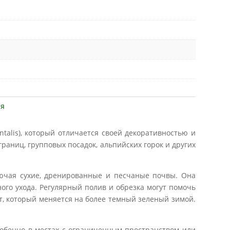
ия
entalis), который отличается своей декоративностью и
раниц, групповых посадок, альпийских горок и других
лючая сухие, дренированные и песчаные почвы. Она
ого ухода. Регулярный полив и обрезка могут помочь
, который меняется на более темный зеленый зимой.
собенно в местах с ограниченным пространством или