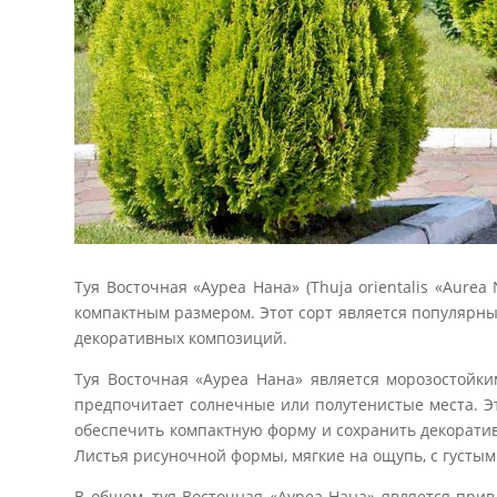
Туя Восточная «Ауреа Нана» (Thuja orientalis «Aurea
компактным размером. Этот сорт является популярным
декоративных композиций.
Туя Восточная «Ауреа Нана» является морозостойк
предпочитает солнечные или полутенистые места. Эт
обеспечить компактную форму и сохранить декорати
Листья рисуночной формы, мягкие на ощупь, с густы
В общем, туя Восточная «Ауреа Нана» является при