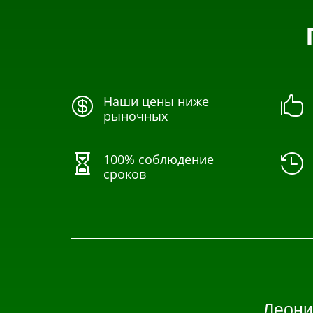
Наши цены ниже


рыночных
100% соблюдение


сроков
Леони