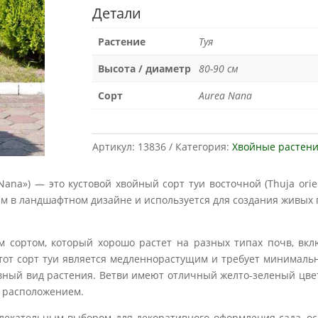
Детали
Растение
Туя
Высота / диаметр
80-90 см
Сорт
Aurea Nana
Артикул:
13836
Категория:
Хвойные растен
 Nana») — это кустовой хвойный сорт туи восточной (Thuja ori
 в ландшафтном дизайне и используется для создания живых г
им сортом, который хорошо растет на разных типах почв, вк
от сорт туи является медленнорастущим и требует минимальн
вный вид растения. Ветви имеют отличный желто-зеленый цвет
м расположением.
влекательным выбором для декоративного оформления сада, о