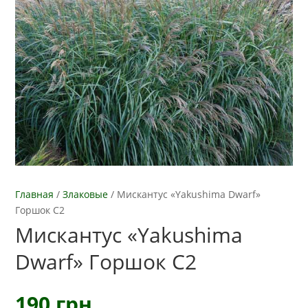
Главная
/
Злаковые
/
Мискантус «Yakushima Dwarf»
Горшок С2
Мискантус «Yakushima
Dwarf» Горшок С2
190
грн.