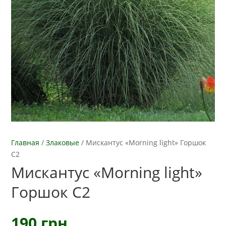
Главная
/
Злаковые
/
Мискантус «Morning light» Горшок
С2
Мискантус «Morning light»
Горшок С2
190
грн.