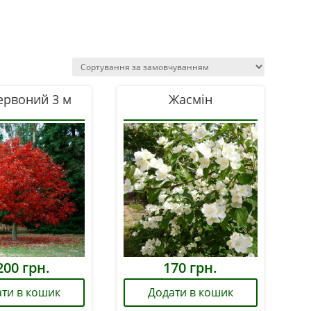
ервоний 3 м
Жасмін
200
грн.
170
грн.
ти в кошик
Додати в кошик