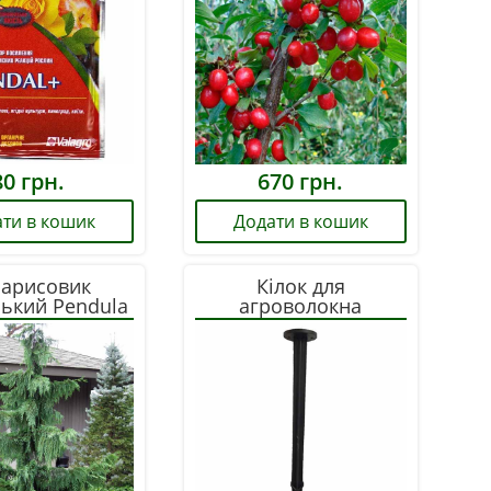
80
грн.
670
грн.
ти в кошик
Додати в кошик
арисовик
Кілок для
ський Pendula
агроволокна
0-80 см