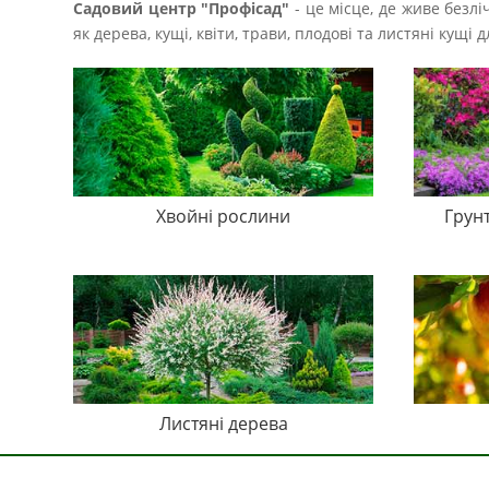
Садовий центр "Профісад"
- це місце, де живе безл
як дерева, кущі, квіти, трави, плодові та листяні кущ
Хвойні рослини
Грун
Листяні дерева