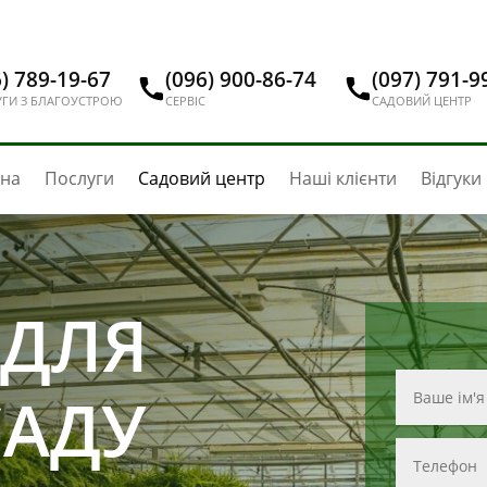
) 789-19-67
(096) 900-86-74
(097) 791-9
ГИ З БЛАГОУСТРОЮ
СЕРВІС
САДОВИЙ ЦЕНТР
вна
Послуги
Садовий центр
Наші клієнти
Відгуки
 ДЛЯ
САДУ