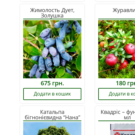
Жимолость Дует,
Журавл
Золушка
675
грн.
180
гр
Додати в кошик
Додати в 
Катальпа
Квадріс – фу
бігнонієвидна “Нана”
мл
обх.ст. 14-16, St 2,0-
2,2м