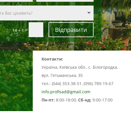
Відправити
=
14 + 1
Контакти:
Україна, Київська обл., с. Білогородка,
вул. Гетьманська, 35
тел.: (044) 353-38-51, (096) 789-19-67
info.profisad@gmail.com
Пн-пт:
8:00-18:00,
Сб-нд:
9:00-17:00