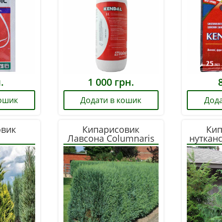
.
1 000
грн.
кошик
Додати в кошик
Дода
овик
Кипарисовик
Кип
Лавсона Columnaris
нуткан
90, 110, 130 см
6