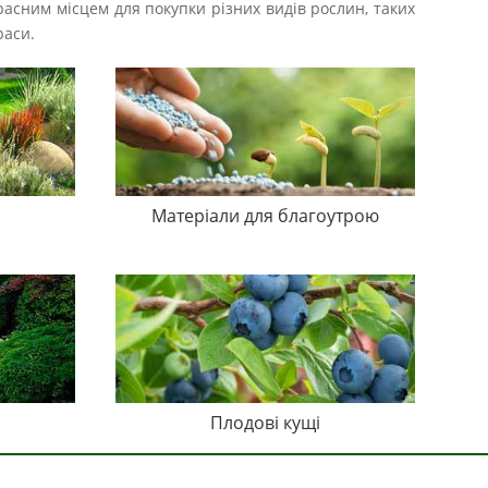
расним місцем для покупки різних видів рослин, таких
раси.
Матеріали для благоутрою
Плодові кущі