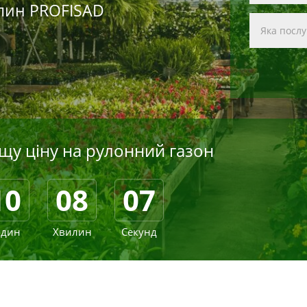
слин PROFISAD
у ціну на рулонний газон
10
08
05
один
Хвилин
Секунд