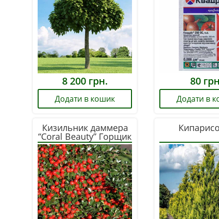
8 200
грн.
80
грн
Додати в кошик
Додати в 
Кизильник даммера
Кипарис
“Coral Beauty” Горщик
С2