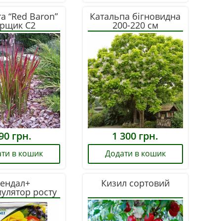
а “Red Baron”
Катальпа бігновидна
рщик С2
200-220 см
90
грн.
1 300
грн.
ти в кошик
Додати в кошик
ендал+
Кизил сортовий
мулятор росту
25 мл