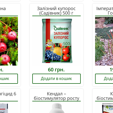
ина
Залізний купорос
Імперат
(Садівник) 500 г
Го
н.
60
грн.
1
кошик
Додати в кошик
Дода
нгіцид 6
Кендал –
К
біостимулятор росту
біости
1 л