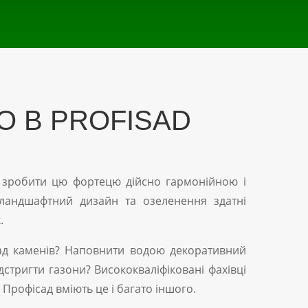
 В PROFISAD
м зробити цю фортецю дійсно гармонійною і
 ландшафтний дизайн та озеленення здатні
.
ад каменів? Наповнити водою декоративний
стригти газони? Висококваліфіковані фахівці
Профісад вміють це і багато іншого.