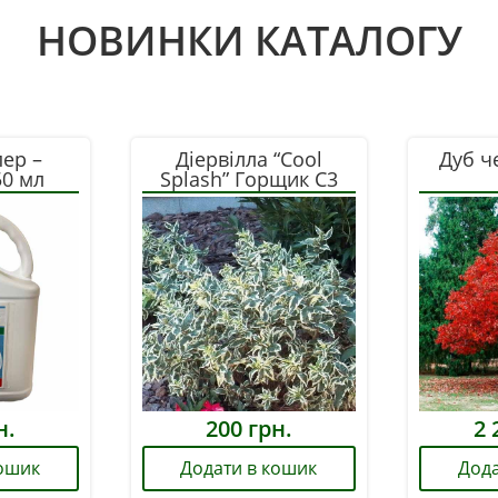
НОВИНКИ КАТАЛОГУ
пер –
Діервілла “Cool
Дуб ч
50 мл
Splash” Горщик С3
) на 2
н.
200
грн.
2 
кошик
Додати в кошик
Дода