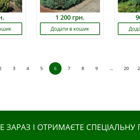
н.
1 200
грн.
9
кошик
Додати в кошик
Дода
2
3
4
5
6
7
8
9
…
20
2
Е ЗАРАЗ І ОТРИМАЄТЕ СПЕЦІАЛЬНУ