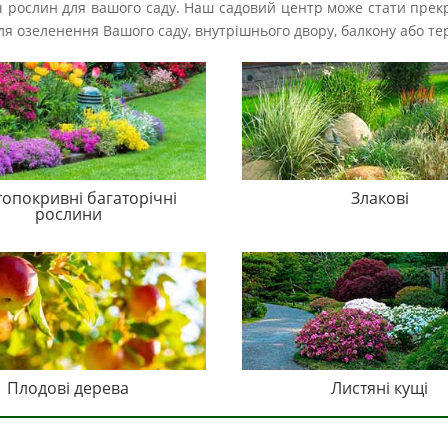
іч рослин для вашого саду. Наш садовий центр може стати прек
і для озеленення Вашого саду, внутрішнього двору, балкону або те
топокривні багаторічні
Злакові
рослини
Плодові дерева
Листяні кущі