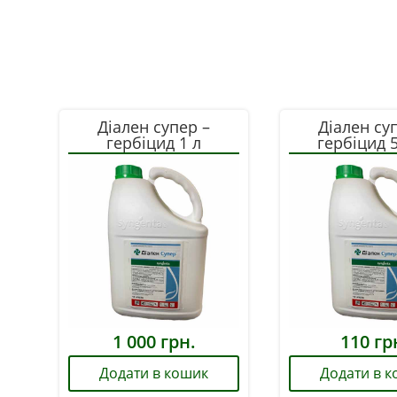
Діален супер –
Діален су
гербіцид 1 л
гербіцид 
(фасований)
(фасований
сотки
1 000
грн.
110
гр
Додати в кошик
Додати в 