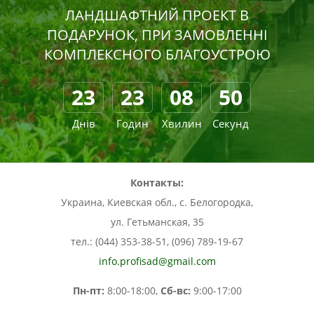
ЛАНДШАФТНИЙ ПРОЕКТ В
ПОДАРУНОК, ПРИ ЗАМОВЛЕННІ
КОМПЛЕКСНОГО БЛАГОУСТРОЮ
23
23
08
49
Днів
Годин
Хвилин
Секунд
Контакты:
Украина, Киевская обл., с. Белогородка,
ул. Гетьманская, 35
тел.: (044) 353-38-51, (096) 789-19-67
info.profisad@gmail.com
Пн-пт:
8:00-18:00,
Сб-вс:
9:00-17:00