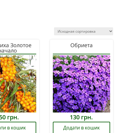
иха Золотое
Обриета
начало
50
грн.
130
грн.
ти в кошик
Додати в кошик