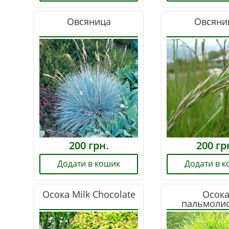
Овсяница
Овсяни
200
грн.
200
гр
Додати в кошик
Додати в 
Осока Milk Chocolate
Осок
пальмоли