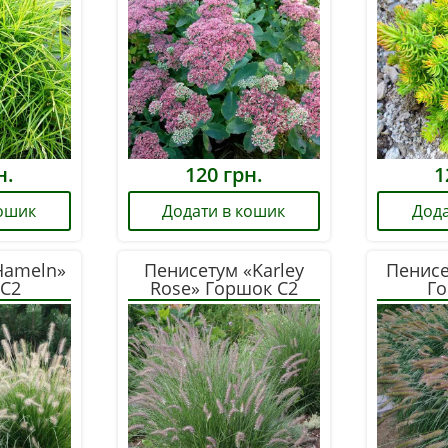
н.
120
грн.
1
кошик
Додати в кошик
Дода
Hameln»
Пенисетум «Karley
Пенисе
 С2
Rose» Горшок С2
Го