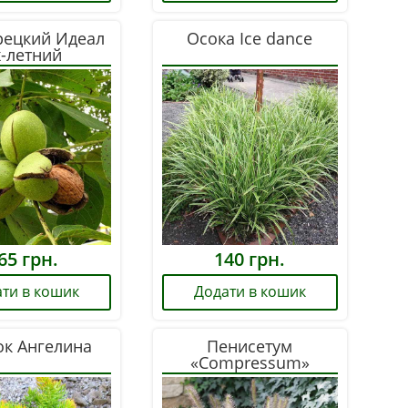
рецкий Идеал
Осока Ice dance
х-летний
65
грн.
140
грн.
ти в кошик
Додати в кошик
к Ангелина
Пенисетум
«Compressum»
Горшок С2