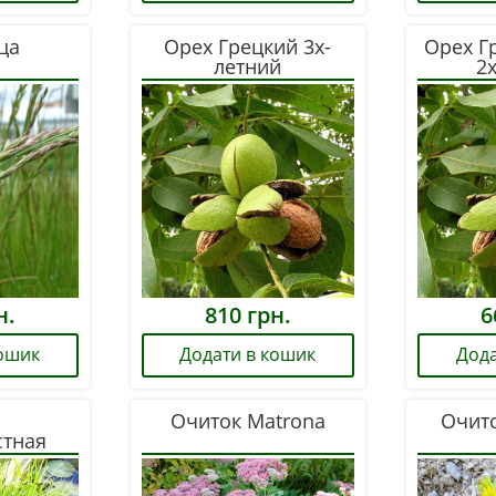
ца
Орех Грецкий 3х-
Орех Г
летний
2
н.
810
грн.
6
кошик
Додати в кошик
Дода
а
Очиток Matrona
Очито
стная