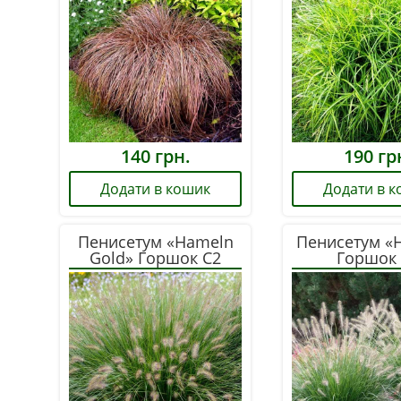
140
грн.
190
гр
Додати в кошик
Додати в 
Пенисетум «Hameln
Пенисетум «
Gold» Горшок С2
Горшок