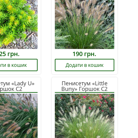
25
грн.
190
грн.
ти в кошик
Додати в кошик
тум «Lady U»
Пенисетум «Little
ршок С2
Buny» Горшок С2