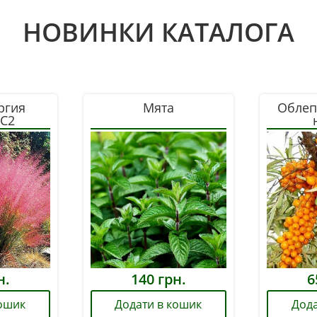
НОВИНКИ КАТАЛОГА
ргия
Мята
Облеп
 С2
н.
140
грн.
6
кошик
Додати в кошик
Дода