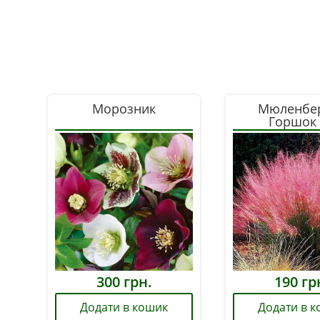
Морозник
Мюленбе
Горшок
300
грн.
190
гр
Додати в кошик
Додати в 