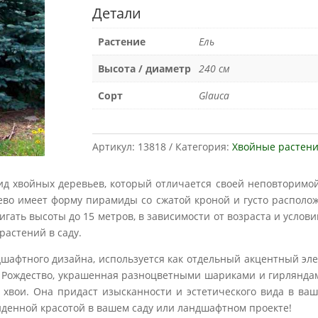
Детали
Растение
Ель
Высота / диаметр
240 см
Сорт
Glauca
Артикул:
13818
Категория:
Хвойные растен
 вид хвойных деревьев, который отличается своей неповторимо
ево имеет форму пирамиды со сжатой кроной и густо располо
гать высоты до 15 метров, в зависимости от возраста и услов
растений в саду.
афтного дизайна, используется как отдельный акцентный элеме
а Рождество, украшенная разноцветными шариками и гирляндами
хвои. Она придаст изысканности и эстетического вида в ваш
денной красотой в вашем саду или ландшафтном проекте!