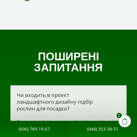
ПОШИРЕНІ
ЗАПИТАННЯ
Чи входить в проект
ландшафтного дизайну підбір
рослин для посадки?
0
Якщо ви замовите ландшафтний дизайн у нас,
то ми обов’язково допоможемо з вибором
(096) 789-19-67
(044) 353-38-51
якісного посадкового матеріалу (в тому числі