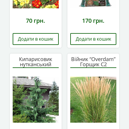
70
грн.
170
грн.
Додати в кошик
Додати в кошик
Кипарисовик
Війник “Overdam”
нутканський
Горщик С2
Pendula 60-80 см