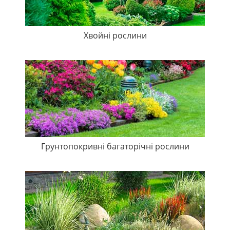
Хвойні рослини
Грунтопокривні багаторічні рослини