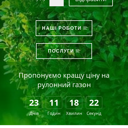
НАШІ РОБОТИ
ПОСЛУГИ
Пропонуємо кращу ціну на
рулонний газон
23
11
18
20
Днів
Годин
Хвилин
Секунд